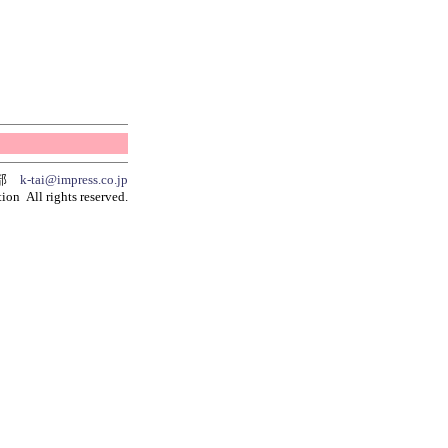
集部
k-tai@impress.co.jp
ion All rights reserved.