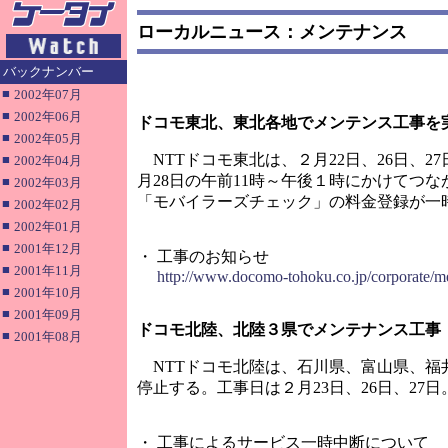
ローカルニュース：メンテナンス
バックナンバー
■
2002年07月
■
2002年06月
ドコモ東北、東北各地でメンテンス工事を
■
2002年05月
NTTドコモ東北は、２月22日、26日、2
■
2002年04月
月28日の午前11時～午後１時にかけてつ
■
2002年03月
「モバイラーズチェック」の料金登録が一
■
2002年02月
■
2002年01月
■
2001年12月
・ 工事のお知らせ
■
2001年11月
http://www.docomo-tohoku.co.jp/corporate/m
■
2001年10月
■
2001年09月
ドコモ北陸、北陸３県でメンテナンス工事
■
2001年08月
NTTドコモ北陸は、石川県、富山県、福
停止する。工事日は２月23日、26日、27日
・ 工事によるサービス一時中断について