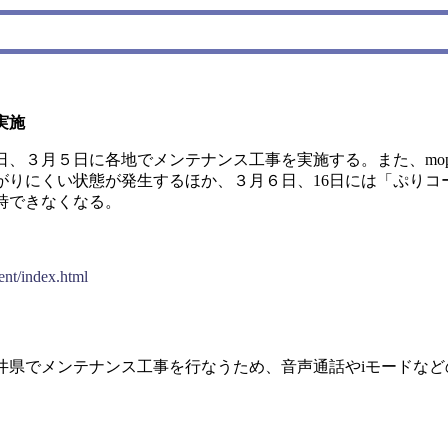
実施
7日、３月５日に各地でメンテナンス工事を実施する。また、mop
ながりにくい状態が発生するほか、３月６日、16日には「ぷりコ
時できなくなる。
ent/index.html
井県でメンテナンス工事を行なうため、音声通話やiモードなど
。