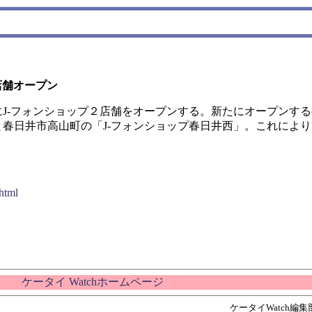
店舗オープン
にJ-フォンショップ２店舗をオープンする。新たにオープンす
と春日井市高山町の「J-フォンショップ春日井西」。これにより
html
ケータイ Watchホームページ
ケータイWatch編