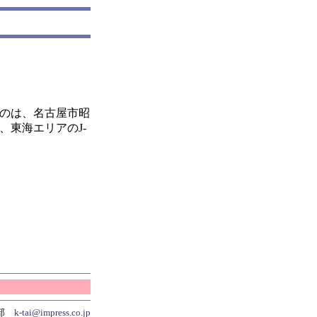
るのは、名古屋市昭
、東海エリアのJ-
集部
k-tai@impress.co.jp