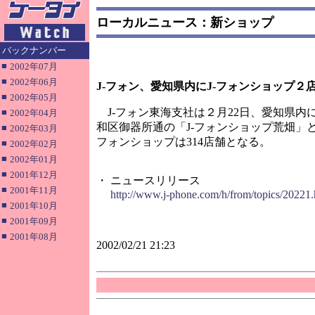
ローカルニュース：新ショップ
バックナンバー
■
2002年07月
■
2002年06月
J-フォン、愛知県内にJ-フォンショップ２
■
2002年05月
J-フォン東海支社は２月22日、愛知県内
■
2002年04月
和区御器所通の「J-フォンショップ荒畑」
■
2002年03月
フォンショップは314店舗となる。
■
2002年02月
■
2002年01月
■
2001年12月
・ ニュースリリース
■
2001年11月
http://www.j-phone.com/h/from/topics/20221.
■
2001年10月
■
2001年09月
■
2001年08月
2002/02/21 21:23