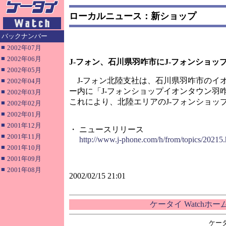
ローカルニュース：新ショップ
バックナンバー
■
2002年07月
■
2002年06月
J-フォン、石川県羽咋市にJ-フォンショッ
■
2002年05月
J-フォン北陸支社は、石川県羽咋市のイ
■
2002年04月
ー内に「J-フォンショップイオンタウン羽
■
2002年03月
これにより、北陸エリアのJ-フォンショップ
■
2002年02月
■
2002年01月
■
2001年12月
・ ニュースリリース
■
2001年11月
http://www.j-phone.com/h/from/topics/20215.
■
2001年10月
■
2001年09月
■
2001年08月
2002/02/15 21:01
ケータイ Watchホ
ケー