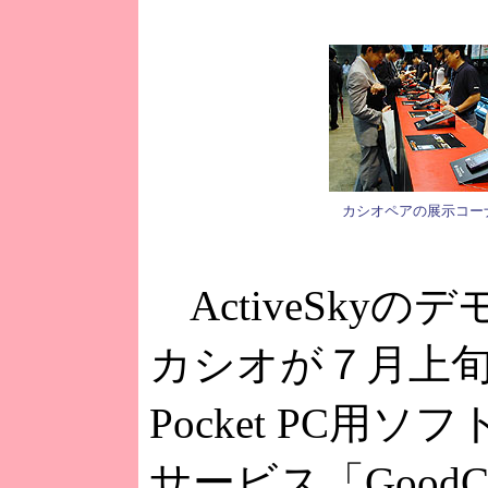
カシオペアの展示コー
ActiveSky
カシオが７月上
Pocket PC用
サービス「GoodCr