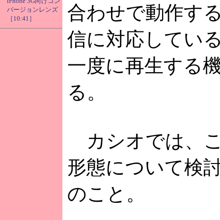
iPhone 3G向けコン
合わせで動作す
バージョンレンズ
［10:41］
信に対応してい
一度に再生する
る。
カシオでは、こ
形態について検
のこと。