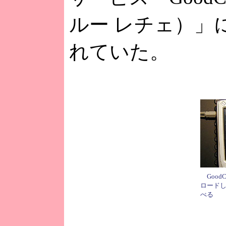
ルー レチェ）」
れていた。
GoodC
ロード
べる