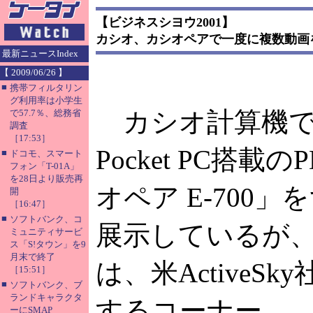
【ビジネスシヨウ2001】
カシオ、カシオペアで一度に複数動画
最新ニュースIndex
【 2009/06/26 】
■
携帯フィルタリン
グ利用率は小学生
カシオ計算機で
で57.7％、総務省
調査
［17:53］
Pocket PC搭載
■
ドコモ、スマート
フォン「T-01A」
を28日より販売再
オペア E-700」
開
［16:47］
■
ソフトバンク、コ
展示しているが
ミュニティサービ
ス「S!タウン」を9
月末で終了
は、米ActiveS
［15:51］
■
ソフトバンク、ブ
ランドキャラクタ
するコーナー。
ーにSMAP