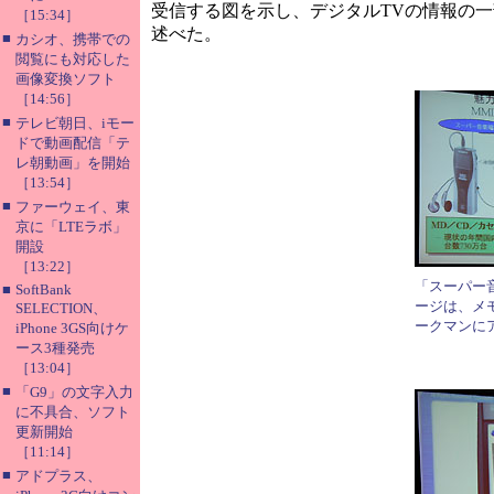
受信する図を示し、デジタルTVの情報の
［15:34］
述べた。
■
カシオ、携帯での
閲覧にも対応した
画像変換ソフト
［14:56］
■
テレビ朝日、iモー
ドで動画配信「テ
レ朝動画」を開始
［13:54］
■
ファーウェイ、東
京に「LTEラボ」
開設
［13:22］
「スーパー
■
SoftBank
ージは、メ
SELECTION、
ークマンに
iPhone 3GS向けケ
ース3種発売
［13:04］
■
「G9」の文字入力
に不具合、ソフト
更新開始
［11:14］
■
アドプラス、