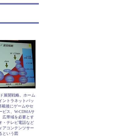
ード展開戦略。ホーム
イントラネットパッ
a搭載後にゲームやセ
ビス、W-CDMAサ
、広帯域を必要とす
オ・テレビ電話など
ィアコンテンツサー
るという図