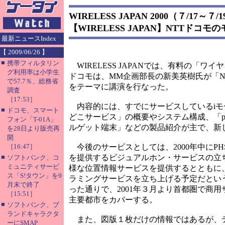
WIRELESS JAPAN 2000（７/17～７/
【WIRELESS JAPAN】NTTド
最新ニュースIndex
【 2009/06/26 】
■
携帯フィルタリン
WIRELESS JAPANでは、有料の「ワ
グ利用率は小学生
ドコモは、MM企画部長の新美英樹氏が「N
で57.7％、総務省
をテーマに講演を行なった。
調査
［17:53］
内容的には、すでにサービスしているiモー
■
ドコモ、スマート
どこサービス」の概要やシステム構成、「p-doco
フォン「T-01A」
ルゲット端末」などの製品紹介が主で、新
を28日より販売再
開
［16:47］
今後のサービスとしては、2000年中にP
■
を提供するビジュアルホン・サービスの立ち上
ソフトバンク、コ
ミュニティサービ
様な位置情報サービスを提供するとともに、
ス「S!タウン」を9
ラミングサービスを立ち上げる予定だという。
月末で終了
った通りで、2001年３月より首都圏で商用
［15:51］
主要都市をカバーする。
■
ソフトバンク、ブ
ランドキャラクタ
また、図版１枚だけの情報ではあるが、テ
ーにSMAP