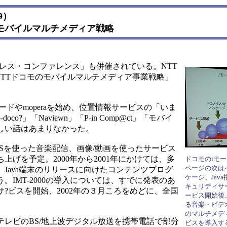
19）
コモのモバイルマルチメディア戦略
イヤレス・コンファレンス」も併催されている。NTT
TTドコモのモバイルマルチメディア事業戦略」
ドやmoperaを始め、位置情報サービスの「いま
?」「Naviewn」「P-in Comp@ct」「モバイ
しい話はあまりなかった。
HSを使った音楽配信、画像/動画を使ったサービス
げを予定。2000年から2001年にかけては、多
ドコモのiモ
ページの次は
Java端末のリリースに向けたコンテンツプログ
ケージ、Jav
IMT-2000の導入については、すでに発表のあ
キュリティサー
サ?ビスを開始、2002年の３月ころをめどに、全国
ービス開始後
る音楽・ビデ
のマルチメデ
レビのBS/地上波デジタル放送を携帯電話で部分
ビスを導入す