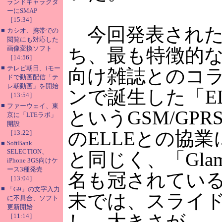
ランドキャラクタ
ーにSMAP
［15:34］
今回発表された
■
カシオ、携帯での
閲覧にも対応した
画像変換ソフト
ち、最も特徴的
［14:56］
■
テレビ朝日、iモー
向け雑誌とのコ
ドで動画配信「テ
レ朝動画」を開始
ンで誕生した「ELL
［13:54］
■
ファーウェイ、東
というGSM/GP
京に「LTEラボ」
開設
のELLEとの協
［13:22］
■
SoftBank
SELECTION、
と同じく、「Glam
iPhone 3GS向けケ
ース3種発売
名も冠されてい
［13:04］
■
「G9」の文字入力
末では、スライ
に不具合、ソフト
更新開始
し、大きさが
［11:14］