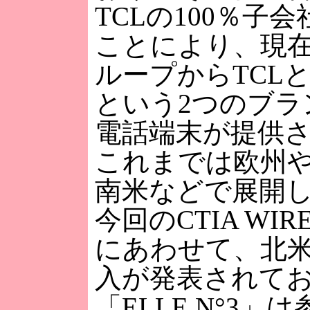
TCLの100％子
ことにより、現在
ループからTCLとA
という2つのブラ
電話端末が提供
これまでは欧州
南米などで展開
今回のCTIA WIREL
にあわせて、北
入が発表されて
「ELLE N°3」