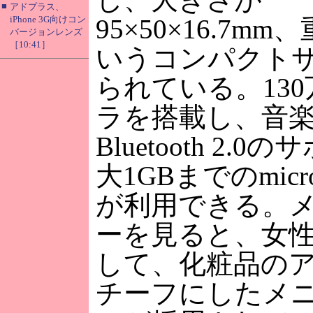
■
アドプラス、
iPhone 3G向けコン
95×50×16.7mm
バージョンレンズ
［10:41］
いうコンパクト
られている。13
ラを搭載し、音
Bluetooth 2.
大1GBまでのmic
が利用できる。
ーを見ると、女
して、化粧品の
チーフにしたメ