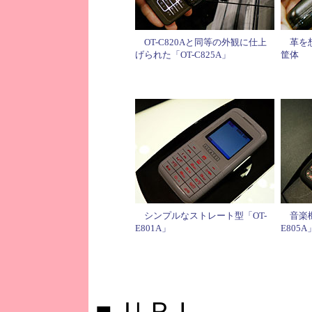
OT-C820Aと同等の外観に仕上
革を想
げられた「OT-C825A」
筐体
シンプルなストレート型「OT-
音楽機
E801A」
E805A
■
ＵＲＬ