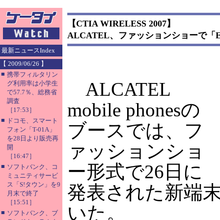
【CTIA WIRELESS 2007】
ALCATEL、ファッションショーで「EL
最新ニュースIndex
【 2009/06/26 】
■
携帯フィルタリン
ALCATEL
グ利用率は小学生
で57.7％、総務省
調査
mobile phonesの
［17:53］
■
ドコモ、スマート
ブースでは、フ
フォン「T-01A」
を28日より販売再
ァッションショ
開
［16:47］
ー形式で26日に
■
ソフトバンク、コ
ミュニティサービ
ス「S!タウン」を9
発表された新端
月末で終了
［15:51］
いた。
■
ソフトバンク、ブ