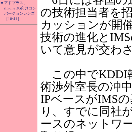
■
アドプラス、
iPhone 3G向けコン
の技術担当者を
バージョンレンズ
［10:41］
カッションが開
技術の進化とIM
いて意見が交わ
この中でKDDI
術渉外室長の冲
IPベースがIMS
り、すでに同社が
ースのネットワ