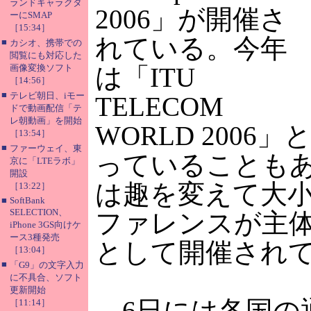
ランドキャラクタ
2006」が開催さ
ーにSMAP
［15:34］
れている。今年
■
カシオ、携帯での
閲覧にも対応した
画像変換ソフト
は「ITU
［14:56］
■
テレビ朝日、iモー
TELECOM
ドで動画配信「テ
レ朝動画」を開始
WORLD 2006
［13:54］
■
ファーウェイ、東
っていることも
京に「LTEラボ」
開設
は趣を変えて大
［13:22］
■
SoftBank
SELECTION、
ファレンスが主
iPhone 3GS向けケ
ース3種発売
として開催され
［13:04］
■
「G9」の文字入力
に不具合、ソフト
更新開始
6日には各国の
［11:14］