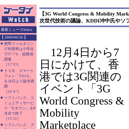
【3G World Congress & Mobility Mark
次世代技術の議論、KDDI冲中氏やソ
最新ニュースIndex
【 2009/06/26 】
■
携帯フィルタリン
12月4日から7
グ利用率は小学生
で57.7％、総務省
調査
日にかけて、香
［17:53］
■
ドコモ、スマート
港では3G関連の
フォン「T-01A」
を28日より販売再
イベント「3G
開
［16:47］
World Congress &
■
ソフトバンク、コ
ミュニティサービ
ス「S!タウン」を9
Mobility
月末で終了
［15:51］
Marketplace
■
ソフトバンク、ブ