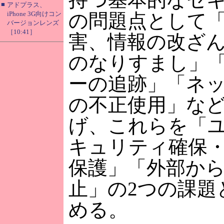
■
アドプラス、
iPhone 3G向けコン
の問題点として
バージョンレンズ
［10:41］
害、情報の改ざ
のなりすまし」
ーの追跡」「ネ
の不正使用」な
げ、これらを「
キュリティ確保
保護」「外部か
止」の2つの課題
める。