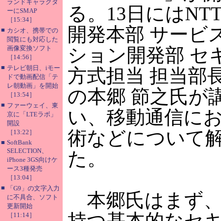
ランドキャラクタ
る。13日にはNT
ーにSMAP
［15:34］
開発本部 サービ
■
カシオ、携帯での
閲覧にも対応した
画像変換ソフト
ション開発部 セ
［14:56］
■
テレビ朝日、iモー
方式担当 担当部
ドで動画配信「テ
レ朝動画」を開始
の本郷 節之氏が
［13:54］
■
ファーウェイ、東
い、移動通信に
京に「LTEラボ」
開設
術などについて
［13:22］
■
SoftBank
SELECTION、
た。
iPhone 3GS向けケ
ース3種発売
［13:04］
■
「G9」の文字入力
本郷氏はまず、
に不具合、ソフト
更新開始
持つ基本的なセ
［11:14］