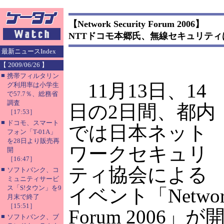
【Network Security Forum 2006】
NTTドコモ本郷氏、無線セキュリテ
最新ニュースIndex
【 2009/06/26 】
■
携帯フィルタリン
11月13日、14
グ利用率は小学生
で57.7％、総務省
調査
日の2日間、都内
［17:53］
■
ドコモ、スマート
では日本ネット
フォン「T-01A」
を28日より販売再
ワークセキュリ
開
［16:47］
ティ協会による
■
ソフトバンク、コ
ミュニティサービ
ス「S!タウン」を9
イベント「Network 
月末で終了
［15:51］
Forum 2006
■
ソフトバンク、ブ