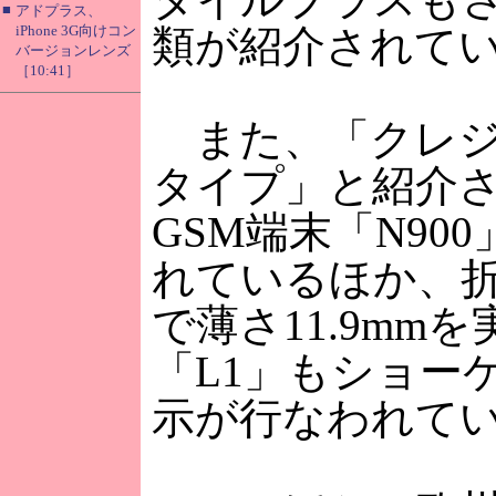
■
アドプラス、
iPhone 3G向けコン
類が紹介されて
バージョンレンズ
［10:41］
また、「クレジ
タイプ」と紹介
GSM端末「N90
れているほか、
で薄さ11.9mm
「L1」もショー
示が行なわれて