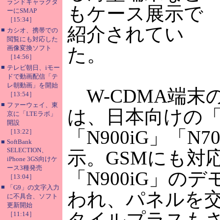
ランドキャラクタ
もケース展示で
ーにSMAP
［15:34］
紹介されてい
■
カシオ、携帯での
閲覧にも対応した
画像変換ソフト
た。
［14:56］
■
テレビ朝日、iモー
ドで動画配信「テ
レ朝動画」を開始
W-CDMA端末
［13:54］
■
ファーウェイ、東
は、日本向けの「N
京に「LTEラボ」
開設
「N900iG」「N7
［13:22］
■
SoftBank
SELECTION、
示。GSMにも対
iPhone 3GS向けケ
ース3種発売
「N900iG」の
［13:04］
■
「G9」の文字入力
われ、パネルを
に不具合、ソフト
更新開始
タイルプラスも
［11:14］