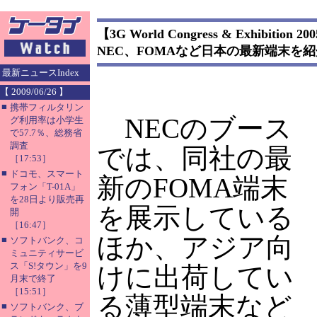
【3G World Congress & Exhibition 20
NEC、FOMAなど日本の最新端末を紹
最新ニュースIndex
【 2009/06/26 】
■
携帯フィルタリン
NECのブース
グ利用率は小学生
で57.7％、総務省
調査
では、同社の最
［17:53］
■
ドコモ、スマート
新のFOMA端末
フォン「T-01A」
を28日より販売再
を展示している
開
［16:47］
ほか、アジア向
■
ソフトバンク、コ
ミュニティサービ
ス「S!タウン」を9
けに出荷してい
月末で終了
［15:51］
る薄型端末など
■
ソフトバンク、ブ