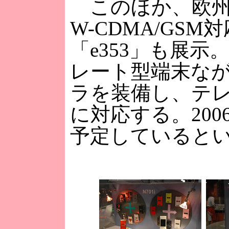
このほか、欧州
W-CDMA/GSM
「e353」も展示
レート型端末な
ラを装備し、テ
に対応する。200
予定していると