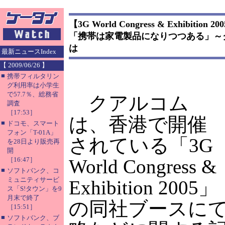
【3G World Congress & Exhibition 20
「携帯は家電製品になりつつある」～
は
最新ニュースIndex
【 2009/06/26 】
■
携帯フィルタリン
グ利用率は小学生
で57.7％、総務省
クアルコム
調査
［17:53］
は、香港で開催
■
ドコモ、スマート
フォン「T-01A」
されている「3G
を28日より販売再
開
［16:47］
World Congress &
■
ソフトバンク、コ
ミュニティサービ
Exhibition 2005」
ス「S!タウン」を9
月末で終了
の同社ブースに
［15:51］
■
ソフトバンク、ブ