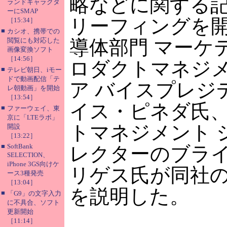
略などに関する
ランドキャラクタ
ーにSMAP
リーフィングを
［15:34］
■
カシオ、携帯での
閲覧にも対応した
導体部門 マーケ
画像変換ソフト
［14:56］
ロダクトマネジメ
■
テレビ朝日、iモー
ドで動画配信「テ
ア バイスプレジ
レ朝動画」を開始
［13:54］
イス・ピネダ氏
■
ファーウェイ、東
京に「LTEラボ」
トマネジメント 
開設
［13:22］
■
SoftBank
レクターのブラ
SELECTION、
iPhone 3GS向けケ
リゲス氏が同社
ース3種発売
［13:04］
を説明した。
■
「G9」の文字入力
に不具合、ソフト
更新開始
［11:14］