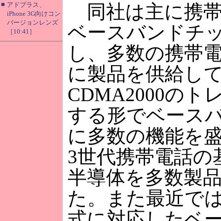
■
アドプラス、
同社は主に携帯
iPhone 3G向けコン
バージョンレンズ
ベースバンドチ
［10:41］
し、多数の携帯
に製品を供給し
CDMA2000の
する形でベース
に多数の機能を
3世代携帯電話の
半導体を多数製
た。また最近では
式に対応したベ