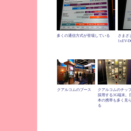
多くの通信方式が登場している
さまざ
1xEV
クアルコムのブース
クアルコムのチッ
採用する3G端末。
本の携帯も多く見
る