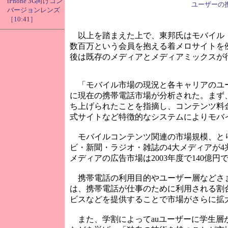
iPhone 3G向けコン
ユーザーの
バージョンレンズ
［10:41］
以上を踏まえた上で、東邦氏はモバイル・
数百万という会員を抱える着メロサイトを
後は既存のメディアとメディアミックスが
「モバイル市場の現況と各キャリアのユー
に現在の携帯電話市場が分析された。まず
ち上げられたことを指摘し、コンテンツ料
式サイトなど特徴的なシステムによりモバ
モバイルコンテンツ関連の市場規模、とり
ビ・新聞・ラジオ・雑誌の4大メディアが
メディアの広告市場は2003年度で140億
携帯電話の利用目的やユーザー層などさ
は、携帯電話が仕事のために利用される割
ビスなどを提供することで市場がさらに拡
また、学割によってauユーザーに学生層が