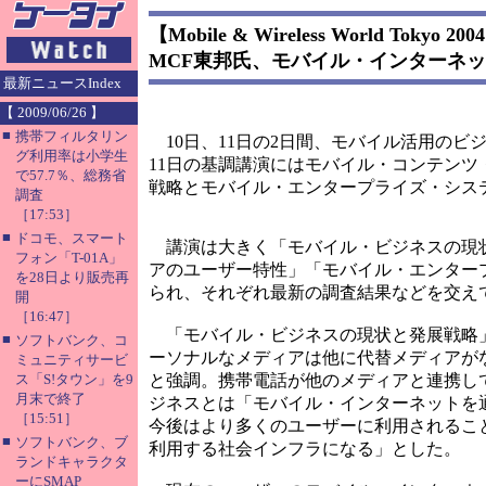
【Mobile & Wireless World Tokyo 200
MCF東邦氏、モバイル・インターネ
最新ニュースIndex
【 2009/06/26 】
■
携帯フィルタリン
10日、11日の2日間、モバイル活用のビジネスに関連
グ利用率は小学生
11日の基調講演にはモバイル・コンテンツ
で57.7％、総務省
戦略とモバイル・エンタープライズ・シス
調査
［17:53］
■
ドコモ、スマート
講演は大きく「モバイル・ビジネスの現
フォン「T-01A」
アのユーザー特性」「モバイル・エンター
を28日より販売再
られ、それぞれ最新の調査結果などを交え
開
［16:47］
「モバイル・ビジネスの現状と発展戦略
■
ソフトバンク、コ
ーソナルなメディアは他に代替メディアが
ミュニティサービ
ス「S!タウン」を9
と強調。携帯電話が他のメディアと連携し
月末で終了
ジネスとは「モバイル・インターネットを
［15:51］
今後はより多くのユーザーに利用されるこ
■
ソフトバンク、ブ
利用する社会インフラになる」とした。
ランドキャラクタ
ーにSMAP