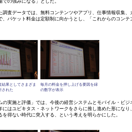
場での強みになる」とした。
調査データでは、無料コンテンツやアプリ、仕事情報収集、
で、パケット料金は定額制に向かうとし、「これからのコンテ
。
査結果としてさまざま
毎月の料金を押し上げる要因を緑
析された
の数字が表示
の実施と評価」では、今後の経営システムとモバイル・ビジ
010年にはユビキタス・ネットワークをさらに推し進めた形にな
るを得ない時代に突入する、という考えを明らかにした。