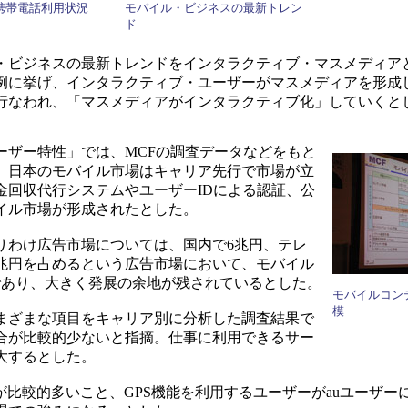
携帯電話利用状況
モバイル・ビジネスの最新トレン
ド
ビジネスの最新トレンドをインタラクティブ・マスメディア
例に挙げ、インタラクティブ・ユーザーがマスメディアを形成
行なわれ、「マスメディアがインタラクティブ化」していくと
ザー特性」では、MCFの調査データなどをもと
、日本のモバイル市場はキャリア先行で市場が立
金回収代行システムやユーザーIDによる認証、公
イル市場が形成されたとした。
わけ広告市場については、国内で6兆円、テレ
4兆円を占めるという広告市場において、モバイル
円であり、大きく発展の余地が残されているとした。
モバイルコン
模
まざまな項目をキャリア別に分析した調査結果で
合が比較的少ないと指摘。仕事に利用できるサー
大するとした。
比較的多いこと、GPS機能を利用するユーザーがauユーザー