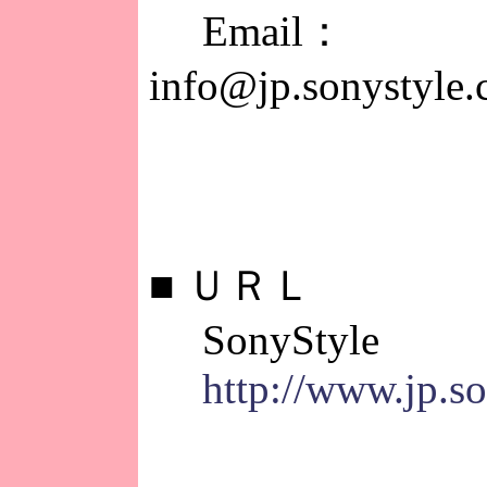
Email：
info@jp.sonystyle
■
ＵＲＬ
SonyStyle
http://www.jp.s