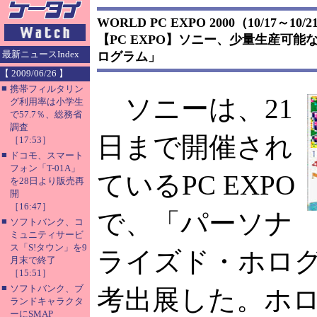
WORLD PC EXPO 2000（10/17～10/2
【PC EXPO】ソニー、少量生産可
最新ニュースIndex
ログラム」
【 2009/06/26 】
■
携帯フィルタリン
ソニーは、21
グ利用率は小学生
で57.7％、総務省
調査
日まで開催され
［17:53］
■
ドコモ、スマート
フォン「T-01A」
ているPC EXPO
を28日より販売再
開
［16:47］
で、「パーソナ
■
ソフトバンク、コ
ミュニティサービ
ス「S!タウン」を9
ライズド・ホロ
月末で終了
［15:51］
■
ソフトバンク、ブ
考出展した。ホ
ランドキャラクタ
ーにSMAP