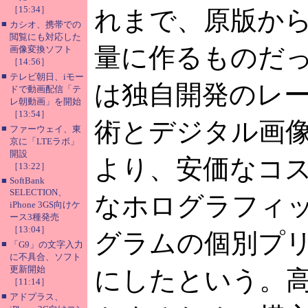
［15:34］
れまで、原版か
■
カシオ、携帯での
閲覧にも対応した
量に作るものだ
画像変換ソフト
［14:56］
■
テレビ朝日、iモー
は独自開発のレ
ドで動画配信「テ
レ朝動画」を開始
［13:54］
術とデジタル画
■
ファーウェイ、東
京に「LTEラボ」
開設
より、安価なコ
［13:22］
■
SoftBank
SELECTION、
なホログラフィ
iPhone 3GS向けケ
ース3種発売
［13:04］
グラムの個別プ
■
「G9」の文字入力
に不具合、ソフト
更新開始
にしたという。
［11:14］
■
アドプラス、