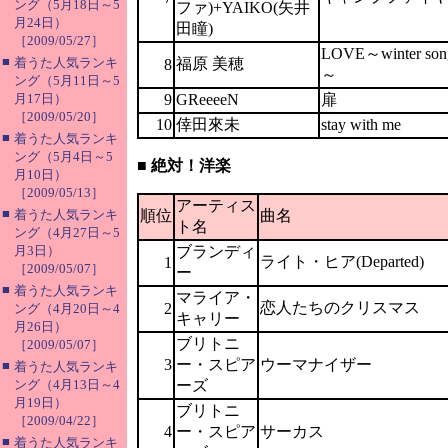
ング（5月18日～5
ファ)+YAIKO(矢井
月24日）
田瞳)
［2009/05/27］
LOVE～winter son
■
着うた人気ランキ
福原 美穂
8
～
ング（5月11日～5
月17日）
9
GReeeeN
扉
［2009/05/20］
10
倖田來未
stay with me
■
着うた人気ランキ
ング（5月4日～5
■ 絶対！洋楽
月10日）
［2009/05/13］
アーティス
■
着うた人気ランキ
順位
曲名
ト名
ング（4月27日～5
月3日）
ブランディ
ライト・ヒア(Departed)
1
［2009/05/07］
ー
■
着うた人気ランキ
マライア・
恋人たちのクリスマス
2
ング（4月20日～4
キャリー
月26日）
ブリトニ
［2009/05/07］
3
ー・スピア
ウーマナイザー
■
着うた人気ランキ
ング（4月13日～4
ーズ
月19日）
ブリトニ
［2009/04/22］
4
ー・スピア
サーカス
■
着うた人気ランキ