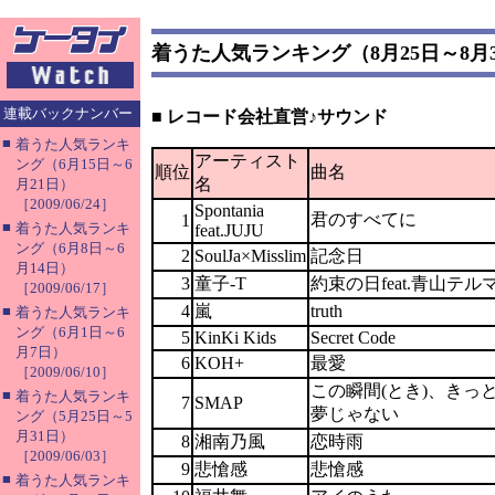
着うた人気ランキング（8月25日～8月
連載バックナンバー
■ レコード会社直営♪サウンド
■
着うた人気ランキ
アーティスト
ング（6月15日～6
順位
曲名
名
月21日）
［2009/06/24］
Spontania
君のすべてに
1
■
着うた人気ランキ
feat.JUJU
ング（6月8日～6
2
SoulJa×Misslim
記念日
月14日）
3
童子-T
約束の日feat.青山テル
［2009/06/17］
4
嵐
truth
■
着うた人気ランキ
ング（6月1日～6
5
KinKi Kids
Secret Code
月7日）
6
KOH+
最愛
［2009/06/10］
この瞬間(とき)、きっ
■
着うた人気ランキ
7
SMAP
夢じゃない
ング（5月25日～5
月31日）
8
湘南乃風
恋時雨
［2009/06/03］
9
悲愴感
悲愴感
■
着うた人気ランキ