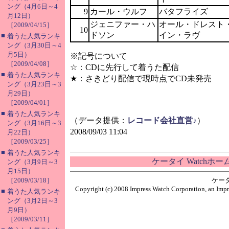
ング（4月6日～4
9
カール・ウルフ
バタフライズ
月12日）
ジェニファー・ハ
オール・ドレスト
［2009/04/15］
10
ドソン
イン・ラヴ
■
着うた人気ランキ
ング（3月30日～4
月5日）
※記号について
［2009/04/08］
☆：CDに先行して着うた配信
■
着うた人気ランキ
★：さきどり配信で現時点でCD未発売
ング（3月23日～3
月29日）
［2009/04/01］
■
着うた人気ランキ
（データ提供：
レコード会社直営♪
）
ング（3月16日～3
2008/09/03 11:04
月22日）
［2009/03/25］
■
着うた人気ランキ
ケータイ Watchホ
ング（3月9日～3
月15日）
［2009/03/18］
ケー
Copyright (c) 2008 Impress Watch Corporation, an Impr
■
着うた人気ランキ
ング（3月2日～3
月9日）
［2009/03/11］