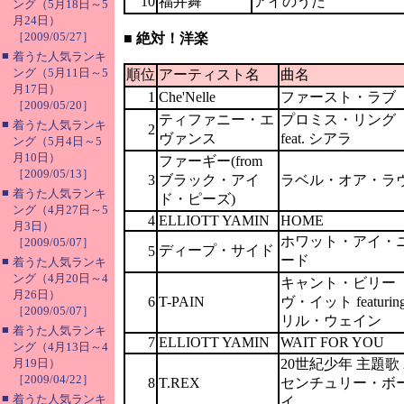
10
福井舞
アイのうた
ング（5月18日～5
月24日）
［2009/05/27］
■ 絶対！洋楽
■
着うた人気ランキ
ング（5月11日～5
順位
アーティスト名
曲名
月17日）
1
Che'Nelle
ファースト・ラブ
［2009/05/20］
ティファニー・エ
プロミス・リング
■
着うた人気ランキ
2
ヴァンス
feat. シアラ
ング（5月4日～5
月10日）
ファーギー(from
［2009/05/13］
3
ブラック・アイ
ラベル・オア・ラ
■
着うた人気ランキ
ド・ピーズ)
ング（4月27日～5
4
ELLIOTT YAMIN
HOME
月3日）
ホワット・アイ・
［2009/05/07］
ディープ・サイド
5
ード
■
着うた人気ランキ
ング（4月20日～4
キャント・ビリー
月26日）
6
T-PAIN
ヴ・イット featurin
［2009/05/07］
リル・ウェイン
■
着うた人気ランキ
7
ELLIOTT YAMIN
WAIT FOR YOU
ング（4月13日～4
月19日）
20世紀少年 主題歌 
［2009/04/22］
8
T.REX
センチュリー・ボ
■
着うた人気ランキ
イ