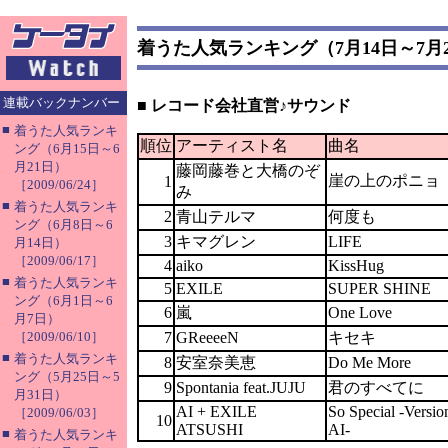
着うた人気ランキング（7月14日～7月
連載バックナンバー
■ レコード会社直営♪サウンド
■
着うた人気ランキ
順位
アーティスト名
曲名
ング（6月15日～6
月21日）
藤岡藤巻と大橋のぞ
崖の上のポニョ
1
［2009/06/24］
み
■
着うた人気ランキ
2
青山テルマ
何度も
ング（6月8日～6
3
キマグレン
LIFE
月14日）
［2009/06/17］
4
aiko
KissHug
■
着うた人気ランキ
5
EXILE
SUPER SHINE
ング（6月1日～6
6
嵐
One Love
月7日）
［2009/06/10］
7
GReeeeN
キセキ
■
着うた人気ランキ
8
安室奈美恵
Do Me More
ング（5月25日～5
9
Spontania feat.JUJU
君のすべてに
月31日）
AI + EXILE
So Special -Versio
［2009/06/03］
10
ATSUSHI
AI-
■
着うた人気ランキ