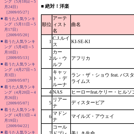
ング（5月18日～5
■ 絶対！洋楽
月24日）
［2009/05/27］
アーテ
■
着うた人気ランキ
ング（5月11日～5
順位
ィスト
曲名
月17日）
名
［2009/05/20］
C.J.ルイ
■
1
KI-SE-KI
着うた人気ランキ
ス
ング（5月4日～5
カー
月10日）
［2009/05/13］
2
ル・ウ
アフリカ
■
着うた人気ランキ
ルフ
ング（4月27日～5
キャッ
ラン・ザ・ショウ feat. バス
月3日）
3
ト・デ
［2009/05/07］
ライムス
ルーナ
■
着うた人気ランキ
4
NAS
ヒーローfeat.ケリー・ヒルソ
ング（4月20日～4
月26日）
リアー
ディスタービア
5
［2009/05/07］
ナ
■
着うた人気ランキ
マドン
ング（4月13日～4
マイルズ・アウェイ
6
ナ
月19日）
［2009/04/22］
コール
■
着うた人気ランキ
7
ドプレ
美しき生命