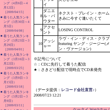
ング（4月6日～4
イ
月12日）
ダニエ
［2009/04/15］
ネクスト・プレイン・ホーム
8
ル・パ
■
着うた人気ランキ
きみに今すぐ逢いたくて
ウター
ング（3月30日～4
月5日）
アクセ
9
LOSING CONTROL
［2009/04/08］
ント
■
着うた人気ランキ
ラヴ・イン・ディス・クラブ
ング（3月23日～3
アッシ
10
featuring ヤング・ジージー(
月29日）
ャー
ン・ヴァージョン)
［2009/04/01］
■
着うた人気ランキ
※記号について
ング（3月16日～3
月22日）
☆：CDに先行して着うた配信
［2009/03/25］
★：さきどり配信で現時点でCD未発売
■
着うた人気ランキ
ング（3月9日～3
月15日）
［2009/03/18］
（データ提供：
レコード会社直営♪
）
■
着うた人気ランキ
2008/07/23 12:21
ング（3月2日～3
月9日）
［2009/03/11］
ケータイ Watchホ