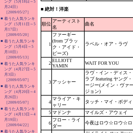
ング（5月18日～5
月24日）
■ 絶対！洋楽
［2009/05/27］
■
着うた人気ランキ
アーティスト
順位
曲名
ング（5月11日～5
名
月17日）
ファーギー
［2009/05/20］
(from ブラッ
■
着うた人気ランキ
ラベル・オア・ラヴ
1
ング（5月4日～5
ク・アイド・
月10日）
ピーズ)
［2009/05/13］
ELLIOTT
2
WAIT FOR YOU
■
着うた人気ランキ
YAMIN
ング（4月27日～5
ラヴ・イン・ディス・
月3日）
ラブ featuring ヤング
［2009/05/07］
アッシャー
3
ージー(メイン・ヴァ
■
着うた人気ランキ
ジョン)
ング（4月20日～4
月26日）
マライア・キ
タッチ・マイ・ボディ
4
［2009/05/07］
ャリー
■
着うた人気ランキ
5
マドンナ
マイルズ・アウェイ
ング（4月13日～4
月19日）
フロー・ライ
今夜はロウ☆ロウ☆ロ
6
［2009/04/22］
ダー
■
着うた人気ランキ