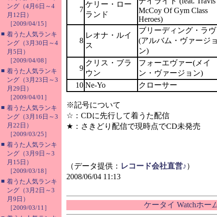
デイライト (feat. Travis
ケリー・ロー
ング（4月6日～4
7
McCoy Of Gym Class
ランド
月12日）
Heroes)
［2009/04/15］
ブリーディング・ラヴ
■
着うた人気ランキ
レオナ・ルイ
8
(アルバム・ヴァージ
ング（3月30日～4
ス
ン)
月5日）
［2009/04/08］
クリス・ブラ
フォーエヴァー(メイ
9
■
着うた人気ランキ
ウン
ン・ヴァージョン)
ング（3月23日～3
10
Ne-Yo
クローサー
月29日）
［2009/04/01］
※記号について
■
着うた人気ランキ
☆：CDに先行して着うた配信
ング（3月16日～3
月22日）
★：さきどり配信で現時点でCD未発売
［2009/03/25］
■
着うた人気ランキ
ング（3月9日～3
月15日）
（データ提供：
レコード会社直営♪
）
［2009/03/18］
2008/06/04 11:13
■
着うた人気ランキ
ング（3月2日～3
月9日）
ケータイ Watchホ
［2009/03/11］