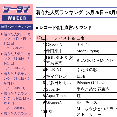
着うた人気ランキング（5月26日～6月
連載バックナンバー
■ レコード会社直営♪サウンド
■
着うた人気ランキ
順位
アーティスト名
曲名
ング（6月15日～6
月21日）
1
GReeeeN
キセキ
［2009/06/24］
2
倖田來未
Moon Crying
■
着うた人気ランキ
DOUBLE & 安
ング（6月8日～6
3
BLACK DIAMOND
室奈美恵
月14日）
［2009/06/17］
4
ET-KING
ふたりの歌
■
着うた人気ランキ
5
キマグレン
LIFE
ング（6月1日～6
6
宇多田ヒカル
Prisoner Of Love
月7日）
［2009/06/10］
7
Superfly
愛をこめて花束を
■
着うた人気ランキ
8
Aqua Timez
虹
ング（5月25日～5
9
GReeeeN
ルーキーズ
月31日）
［2009/06/03］
M～もうひとつのラ
10
RSP
■
着うた人気ランキ
ストーリー～