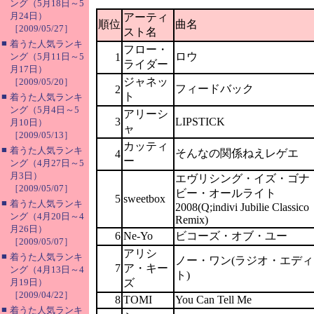
ング（5月18日～5
月24日）
アーティ
順位
曲名
［2009/05/27］
スト名
■
着うた人気ランキ
フロー・
ロウ
ング（5月11日～5
1
ライダー
月17日）
ジャネッ
［2009/05/20］
フィードバック
2
ト
■
着うた人気ランキ
ング（5月4日～5
アリーシ
3
LIPSTICK
月10日）
ャ
［2009/05/13］
カッティ
■
着うた人気ランキ
そんなの関係ねえレゲエ
4
ー
ング（4月27日～5
月3日）
エヴリシング・イズ・ゴナ
［2009/05/07］
ビー・オールライト
5
sweetbox
■
着うた人気ランキ
2008(Q;indivi Jubilie Classico
ング（4月20日～4
Remix)
月26日）
6
Ne-Yo
ビコーズ・オブ・ユー
［2009/05/07］
アリシ
■
着うた人気ランキ
ノー・ワン(ラジオ・エディ
7
ア・キー
ング（4月13日～4
ト)
月19日）
ズ
［2009/04/22］
8
TOMI
You Can Tell Me
■
着うた人気ランキ