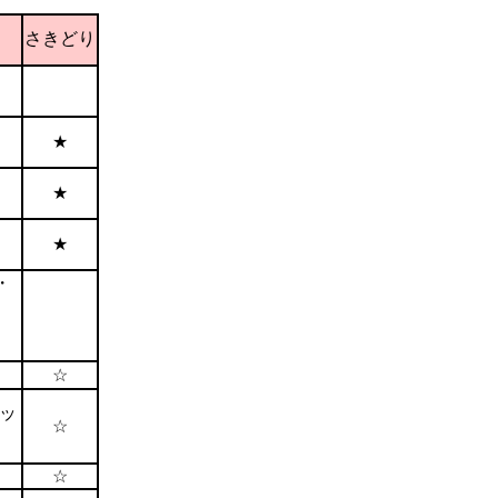
さきどり
★
★
★
・
☆
ッ
☆
☆