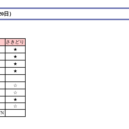
20日）
さきどり
★
★
★
★
☆
☆
★
☆
WN