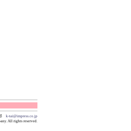
集部
k-tai@impress.co.jp
y. All rights reserved.