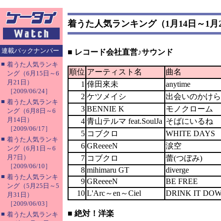
着うた人気ランキング（1月14日～1月
連載バックナンバー
■ レコード会社直営♪サウンド
■
着うた人気ランキ
順位
アーティスト名
曲名
ング（6月15日～6
月21日）
1
倖田來未
anytime
［2009/06/24］
2
ケツメイシ
出会いのかけら
■
着うた人気ランキ
3
BENNIE K
モノクローム
ング（6月8日～6
月14日）
4
青山テルマ feat.SoulJa
そばにいるね
［2009/06/17］
5
コブクロ
WHITE DAYS
■
着うた人気ランキ
6
GReeeeN
涙空
ング（6月1日～6
月7日）
7
コブクロ
蕾(つぼみ)
［2009/06/10］
8
mihimaru GT
diverge
■
着うた人気ランキ
9
GReeeeN
BE FREE
ング（5月25日～5
10
L'Arc～en～Ciel
DRINK IT DO
月31日）
［2009/06/03］
■ 絶対！洋楽
■
着うた人気ランキ