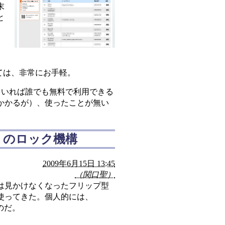
末
と
ては、非常にお手軽。
していれば誰でも無料で利用できる
かかるが）、使ったことが無い
」のロック機構
2009年6月15日 13:45
（関口聖）
は見かけなくなったフリップ型
使ってきた。個人的には、
のだ。