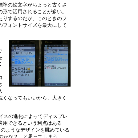
標準の絵文字がちょっと古くさ
の形で活用されることが多い。
たりするのだが、このときのフ
のフォントサイズを最大にして
で
を
く
コ
き
人
荒くなってもいいから、大きく
バイスの進化によってディスプレ
適用できるという利点はある
ページのようなデザインを眺めている
なのかな？」と思ってしまう。