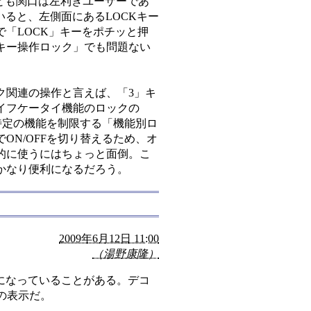
とも関口は左利きユーザーであ
いると、左側面にあるLOCKキー
「LOCK」キーをポチッと押
キー操作ロック」でも問題ない
関連の操作と言えば、「3」キ
イフケータイ機能のロックの
、特定の機能を制限する「機能別ロ
ON/OFFを切り替えるため、オ
的に使うにはちょっと面倒。こ
かなり便利になるだろう。
2009年6月12日 11:00
（湯野康隆）
になっていることがある。デコ
hの表示だ。