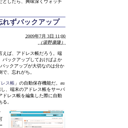
だとしたら、興味深くウォッチ
忘れずバックアップ
2009年7月 3日 11:00
（湯野康隆）
言えば、アドレス帳だろう。端
、バックアップしておけばよか
帳のバックアップが大切なのは分か
倒で、忘れがち。
アドレス帳
」の自動保存機能だ。au
連携し、端末のアドレス帳をサーバ
アドレス帳を編集した際に自動
ある。
す
可
ー