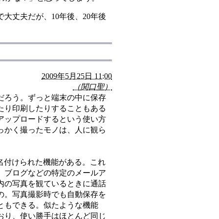
丈夫だが、10年後、20年後
2009年5月25日 11:00
（関口聖）
だろう。ずっと端末の中に保存
たり印刷したりすることもある
アップロードするという使い方
っかく撮ったモノは、人に観ら
名付けられた機能がある。これ
、ブログなどの特定のメールア
内の写真を観ているときに通話
の。写真撮影時でも自動保存を
ともできる。似たような機能
おり、使い勝手はほとんど同じ