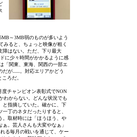
ど
ス
5MB～3MB弱のものが多いよう
してみると、ちょっと映像が粗く
支障はない。ただ、下り最大
ンロードに少々時間がかかるように感
アは「関東、東海、関西の一部エ
......。対応エリアかどう
ところだ。
月度チャンピオン表彰式でNON
るかわからない。どんな状況でも
」と指摘していた。確かに、下
ツ一丁のネタだったりすると、
う。取材時には「ほうほう、や
なぁ。芸人さんも大変やなぁ」
われる毎月の戦いを通じて、ケー