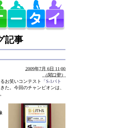
グ記事
2009年7月 6日 11:00
（関口聖）
するお笑いコンテスト
「S-1バト
てきた。今回のチャンピオンは、
た。
像