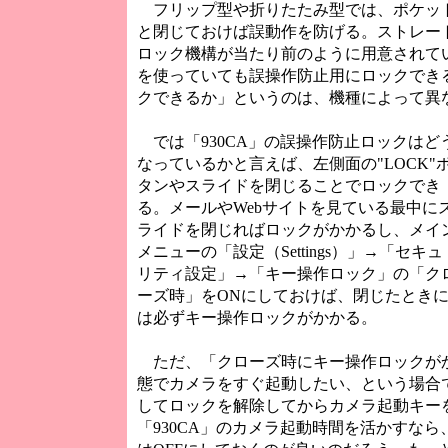
フリップ型や折りたたみ型では、ポケッ
と閉じておけば誤動作を防げる。ストレー
ロック機構が当たり前のように用意されて
を使っていても誤操作防止用にロックでき
クできるか」というのは、機種によって異
では「930CA」の誤操作防止ロックはど
なっているかと言えば、左側面の"LOCK"
タンやスライドを閉じることでロックでき
る。メールやWebサイトを見ている最中に
ライドを閉じればロックがかかるし、メイ
メニューの「設定（Settings）」→「セキュ
リティ設定」→「キー操作ロック」の「ク
ーズ時」をONにしておけば、閉じたとき
は必ずキー操作ロックがかかる。
ただ、「クローズ時にキー操作ロックが
態でカメラをすぐ起動したい、という場合で
してロックを解除してからカメラ起動キーを
「930CA」のカメラ起動時間を活かすな