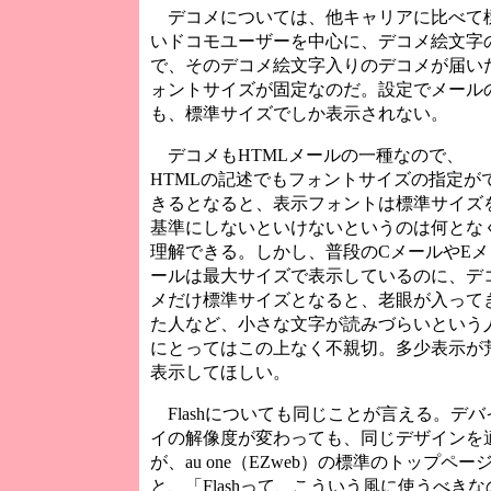
デコメについては、他キャリアに比べて
いドコモユーザーを中心に、デコメ絵文字
で、そのデコメ絵文字入りのデコメが届い
ォントサイズが固定なのだ。設定でメール
も、標準サイズでしか表示されない。
デコメもHTMLメールの一種なので、
HTMLの記述でもフォントサイズの指定が
きるとなると、表示フォントは標準サイズ
基準にしないといけないというのは何とな
理解できる。しかし、普段のCメールやEメ
ールは最大サイズで表示しているのに、デ
メだけ標準サイズとなると、老眼が入って
た人など、小さな文字が読みづらいという
にとってはこの上なく不親切。多少表示が
表示してほしい。
Flashについても同じことが言える。デ
イの解像度が変わっても、同じデザインを
が、au one（EZweb）の標準のトップ
と、「Flashって、こういう風に使うべき