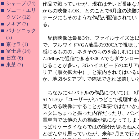
シャープ (74)
作品で戦っていたが、現在はテレビ番組な
ソニー・エリ
からの映像もOK、とのことで6月度の決勝
クソン (12)
テージにもそのような作品が配信されてい
ノキア (7)
る。
パナソニック
(5)
配信映像は最長3分。ファイルサイズは1.
京セラ (1)
で、フルワイドVGA液晶の930CAで視聴
富士通 (14)
感じるものの、ネタそのものを楽しむには
日立 (6)
7.2Mbpsで通信できる930CAでもダウ
東芝 (7)
じることが多い。3Gハイスピードのエリ
リア（順次拡大中）」と案内されてはいるのだが
か、地図やS!アプリで確認できれば嬉しい
ちなみにS-1バトルの作品については、6
STYLEが「ユーザーがいつどこで視聴す
楽しめる映像にすることが重要ではないか
ネタにちょっと振った内容だったり、パン
電車内では他の人の視線が気になってしま
っぱりケータイならではの部分があるねん
とぼんやり思っていたが、来年2月まで行