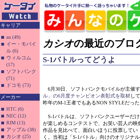
キャリア
au (49)
カシオ
の最近のブロ
イー・モバイ
ル (6)
ウィルコム
S-1バトルってどうよ
(17)
ソフトバンク
(71)
ドコモ (73)
6月30日、ソフトバンクモバイルが主催
ル」の6月度チャンピオン表彰式を取材
し
メーカー
昨年のM-1王者でもあるNON STYLEだっ
HTC (6)
NEC (12)
S-1バトルは、ソフトバンクユーザーだけ
RIM (13)
が楽しめるコンテストで、お笑い芸人の映
アップル (38)
作品を見比べて、面白いほうに投票してい
カシオ (25)
く。当初は「S-1バトル」向けのオリジナル