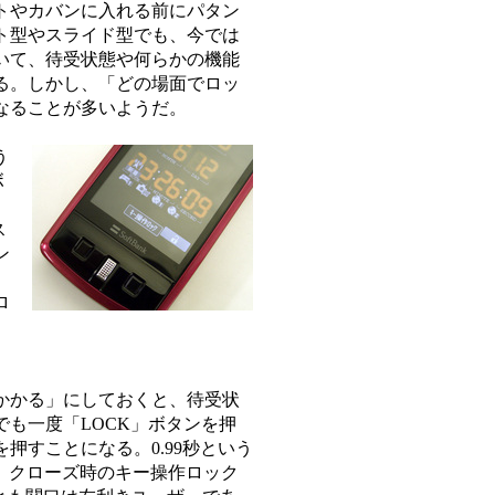
トやカバンに入れる前にパタン
ト型やスライド型でも、今では
いて、待受状態や何らかの機能
る。しかし、「どの場面でロッ
なることが多いようだ。
う
ボ
ス
ン
ロ
に
かかる」にしておくと、待受状
も一度「LOCK」ボタンを押
押すことになる。0.99秒という
ら、クローズ時のキー操作ロック