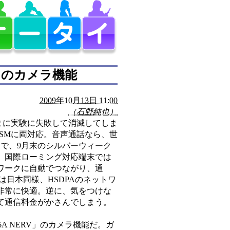
けのカメラ機能
2009年10月13日 11:00
（石野純也）
まに実験に失敗して消滅してしま
とGSMに両対応。音声通話なら、世
けで、9月末のシルバーウィーク
。国際ローミング対応端末では
ワークに自動でつながり、通
は日本同様、HSDPAのネットワ
非常に快適。逆に、気をつけな
て通信料金がかさんでしまう。
A NERV」のカメラ機能だ。ガ