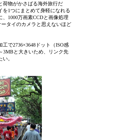
と荷物がかさばる海外旅行だ
イを1つにまとめて身軽になれる
1000万画素CCDと画像処理
はケータイのカメラと思えないほど
736×3648ドット（ISO感
が2～3MBと大きいため、リンク先
たい。