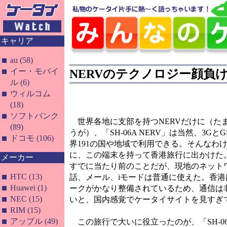
キャリア
au (58)
イー・モバイ
NERVのテクノロジー顔負
ル (6)
ウィルコム
(18)
ソフトバンク
世界各地に支部を持つNERVだけに（た
(89)
うが）、「SH-06A NERV」は当然、3G
ドコモ (106)
界191の国や地域で利用できる。そんなわ
に、この端末を持って香港旅行に出かけた
メーカー
すでに当たり前のことだが、現地のネット
HTC (13)
話、メール、iモードは普通に使えた。香港
Huawei (1)
ークがかなり整備されているため、通信は
NEC (15)
いと、国内感覚でケータイサイトを見すぎ
RIM (15)
アップル (49)
この旅行で大いに役立ったのが、「SH-06