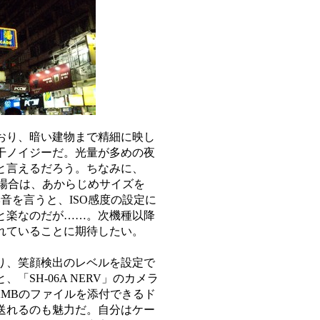
おり、暗い建物まで精細に映し
干ノイジーだ。光量が多めの夜
と言えるだろう。ちなみに、
する場合は、あからじめサイズを
音を言うと、ISO感度の設定に
と楽なのだが……。次機種以降
れていることに期待したい。
り、笑顔検出のレベルを設定で
SH-06A NERV」のカメラ
2MBのファイルを添付できるド
送れるのも魅力だ。自分はケー