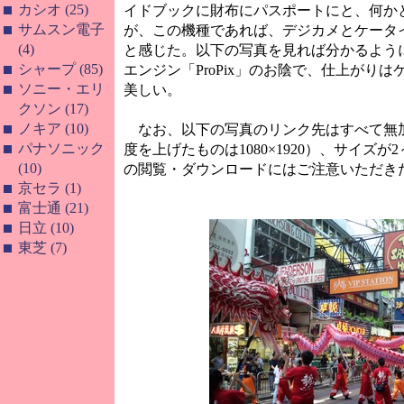
カシオ (25)
イドブックに財布にパスポートにと、何か
サムスン電子
が、この機種であれば、デジカメとケータ
(4)
と感じた。以下の写真を見れば分かるように、
シャープ (85)
エンジン「ProPix」のお陰で、仕上がり
ソニー・エリ
美しい。
クソン (17)
ノキア (10)
なお、以下の写真のリンク先はすべて無加工で2
パナソニック
度を上げたものは1080×1920）、サイズ
(10)
の閲覧・ダウンロードにはご注意いただき
京セラ (1)
富士通 (21)
日立 (10)
東芝 (7)