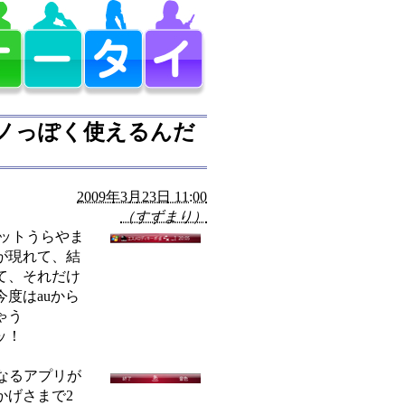
ピアノっぽく使えるんだ
2009年3月23日 11:00
（すずまり）
ョットうらやま
が現れて、結
て、それだけ
度はauから
ゃう
ッ！
になるアプリが
かげさまで2