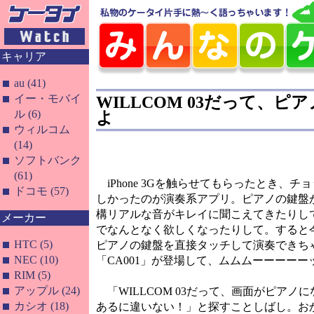
キャリア
au (41)
イー・モバイ
WILLCOM 03だって、
ル (6)
よ
ウィルコム
(14)
ソフトバンク
(61)
iPhone 3Gを触らせてもらったとき、チ
ドコモ (57)
しかったのが演奏系アプリ。ピアノの鍵盤
構リアルな音がキレイに聞こえてきたりし
メーカー
でなんとなく欲しくなったりして。すると今
HTC (5)
ピアノの鍵盤を直接タッチして演奏できち
NEC (10)
「CA001」が登場して、ムムムーーーーー
RIM (5)
アップル (24)
「WILLCOM 03だって、画面がピアノ
カシオ (18)
あるに違いない！」と探すことしばし。お