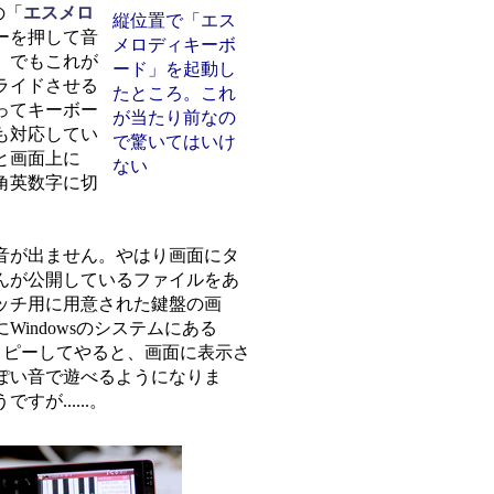
の「
エスメロ
縦位置で「エス
ーを押して音
メロディキーボ
。でもこれが
ード」を起動し
ライドさせる
たところ。これ
ってキーボー
が当たり前なの
も対応してい
で驚いてはいけ
と画面上に
ない
角英数字に切
音が出ません。やはり画面にタ
んが公開しているファイルをあ
ッチ用に用意された鍵盤の画
indowsのシステムにある
にコピーしてやると、画面に表示さ
ぽい音で遊べるようになりま
が......。