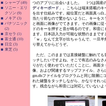
シャープ (49)
つのアプリに出会いました。 1つは国産
ソニー・エリ
ディキーボード
」。こちらは端末搭載のキ
クソン (9)
を出す仕組みです。縦位置だと画面真っ白
ノキア (3)
当たり前なので驚かないように。キーをス
パナソニック
と画面に画像がでてきます。その画像に従
(2)
ドのキーを押すと音が鳴るのです。和音に
京セラ (1)
ます。日本語入力が可能な状態のままです
富士通 (10)
「ｗ」なんて文字が出ちゃうんで、一旦半
日立 (3)
り替えてからどうぞ。
東芝 (5)
ただ、このままでは直接鍵盤に触れても
ッチしたいですよね。そこで有志のみなさ
りがたく使わせていただくことに。画面タ
像、および関連するマップファイル、さらにW
gm.dlsファイルをプログラムと同じ階層
れた鍵盤をタッチしながら、かなりそれっ
す。残念ながら和音には対応していないようです